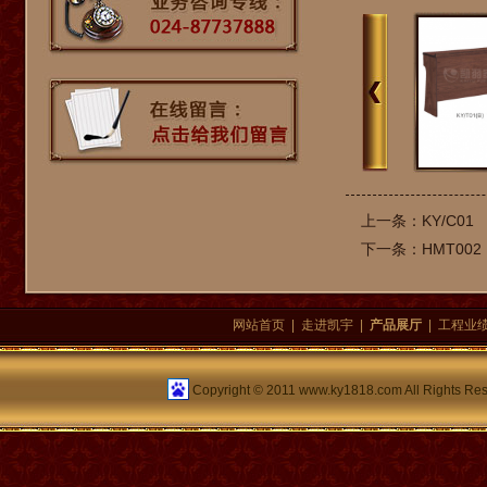
KY/003...
KY/T03条桌
KY/T0
上一条：KY/C01
下一条：HMT002
网站首页
|
走进凯宇
|
产品展厅
|
工程业
Copyright © 2011 www.ky1818.com All Rights Re
KY/H0408