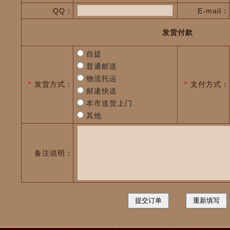
QQ：
E-mail：
发货付款
自提
普通邮送
物流托运
发货方式：
支付方式：
*
*
邮递快送
本市送货上门
其他
备注说明：