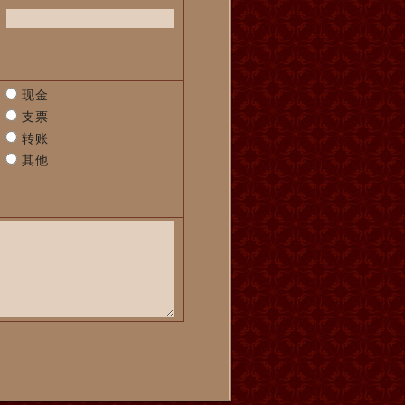
现金
支票
转账
其他